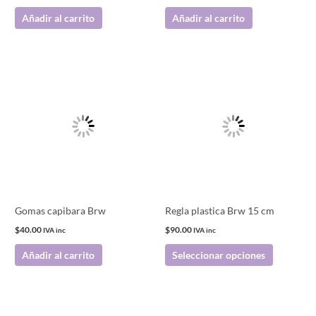
Añadir al carrito
Añadir al carrito
Este
producto
tiene
múltiples
variantes.
Las
opciones
se
pueden
Gomas capibara Brw
Regla plastica Brw 15 cm
elegir
$
40.00
$
90.00
IVA inc
IVA inc
en
Añadir al carrito
Seleccionar opciones
la
página
de
producto