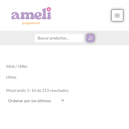
Ordenado
Ir
Buscar
B
por
los
al
u
últimos
contenido
s
c
a
r
p
o
r
Inicio
/ Utiles
:
Utiles
Mostrando 1–16 de 213 resultados