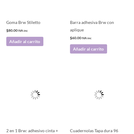
Goma Brw Stiletto
Barra adhesiva Brw con
aplique
$
80.00
IVA inc
$
60.00
IVA inc
Añadir al carrito
Añadir al carrito
Este
producto
tiene
múltiples
variantes.
Las
opciones
se
pueden
2 en 1 Brw: adhesivo cinta +
Cuadernolas Tapa dura 96