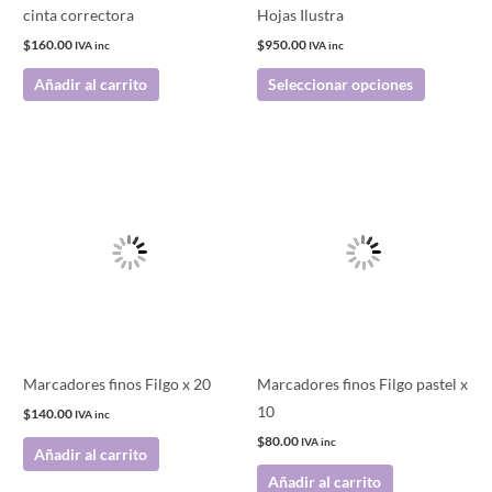
elegir
cinta correctora
Hojas Ilustra
en
$
160.00
$
950.00
IVA inc
IVA inc
la
Añadir al carrito
Seleccionar opciones
página
de
producto
Marcadores finos Filgo x 20
Marcadores finos Filgo pastel x
10
$
140.00
IVA inc
$
80.00
IVA inc
Añadir al carrito
Añadir al carrito