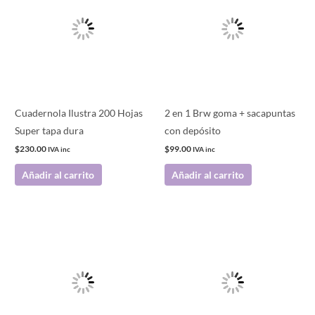
Cuadernola Ilustra 200 Hojas
2 en 1 Brw goma + sacapuntas
Super tapa dura
con depósito
$
230.00
$
99.00
IVA inc
IVA inc
Añadir al carrito
Añadir al carrito