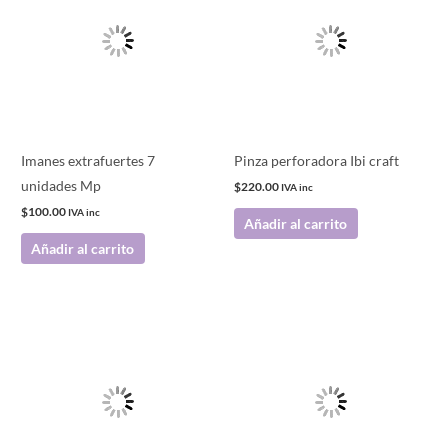
Imanes extrafuertes 7
Pinza perforadora Ibi craft
unidades Mp
$
220.00
IVA inc
$
100.00
IVA inc
Añadir al carrito
Añadir al carrito
Este
producto
tiene
múltiples
variantes.
Las