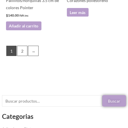
Palillitos/horquillas 3.5 cm de
Corazones poliestireno
colores Pointer
Leer más
$
140.00
IVA inc
Añadir al carrito
1
2
→
Buscar
Categorias