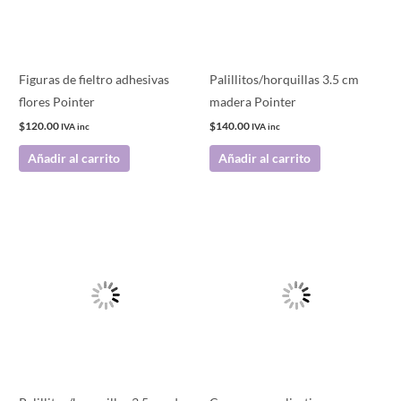
Figuras de fieltro adhesivas
Palillitos/horquillas 3.5 cm
flores Pointer
madera Pointer
$
120.00
$
140.00
IVA inc
IVA inc
Añadir al carrito
Añadir al carrito