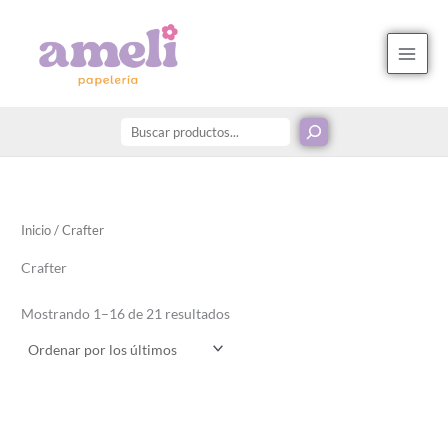
Ordenado
Ir
Buscar
B
por
los
al
u
últimos
contenido
s
c
a
r
p
o
r
Inicio
/ Crafter
:
Crafter
Mostrando 1–16 de 21 resultados