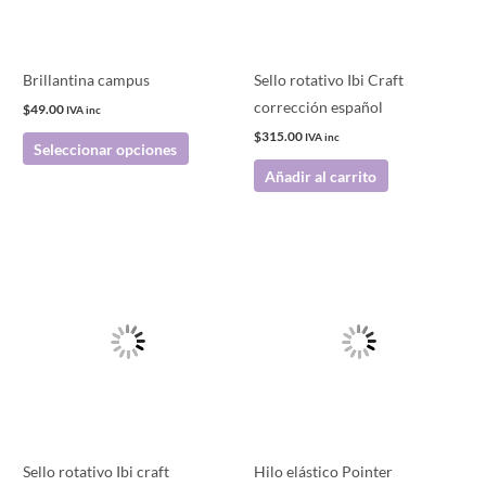
opciones
se
pueden
Brillantina campus
Sello rotativo Ibi Craft
elegir
corrección español
$
49.00
IVA inc
en
$
315.00
IVA inc
Seleccionar opciones
la
Añadir al carrito
página
de
producto
Sello rotativo Ibi craft
Hilo elástico Pointer