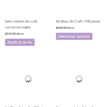
Las
opciones
se
pueden
Sello rotativo Ibi craft
Set Bijou Ibi Craft +700 piezas
elegir
corrección inglés
$
440.00
IVA inc
en
$
315.00
IVA inc
Seleccionar opciones
la
Añadir al carrito
página
de
producto
Este
producto
tiene
múltiples
variantes.
Las
opciones
se
pueden