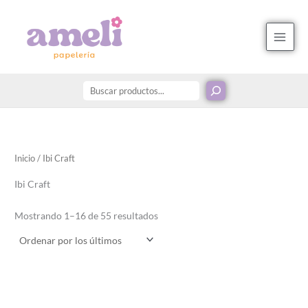
Ordenado
Ir
Buscar
B
por
los
al
u
últimos
contenido
s
c
a
r
p
o
r
Inicio
/ Ibi Craft
:
Ibi Craft
Mostrando 1–16 de 55 resultados