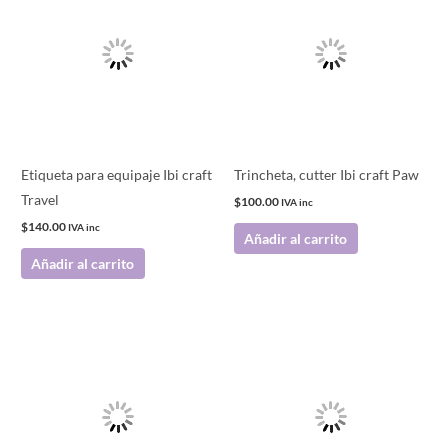
Etiqueta para equipaje Ibi craft
Trincheta, cutter Ibi craft Paw
Travel
$
100.00
IVA inc
$
140.00
IVA inc
Añadir al carrito
Añadir al carrito
Este
producto
tiene
múltiples
variantes.