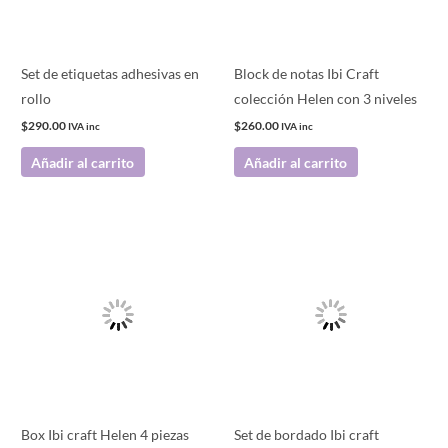
Set de etiquetas adhesivas en
Block de notas Ibi Craft
rollo
colección Helen con 3 niveles
$
290.00
$
260.00
IVA inc
IVA inc
Añadir al carrito
Añadir al carrito
Box Ibi craft Helen 4 piezas
Set de bordado Ibi craft