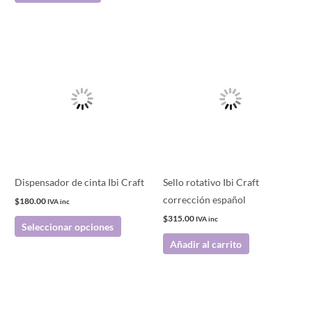
Este
producto
tiene
múltiples
variantes.
Las
opciones
se
pueden
Dispensador de cinta Ibi Craft
Sello rotativo Ibi Craft
elegir
corrección español
$
180.00
IVA inc
en
$
315.00
IVA inc
Seleccionar opciones
la
Añadir al carrito
página
de
producto