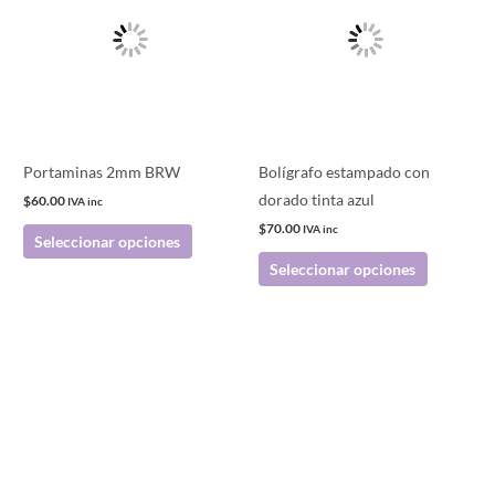
tiene
tiene
múltiples
múltiples
variantes.
variantes.
Las
Las
opciones
opciones
se
se
pueden
pueden
Portaminas 2mm BRW
Bolígrafo estampado con
elegir
elegir
dorado tinta azul
$
60.00
IVA inc
en
en
$
70.00
IVA inc
Seleccionar opciones
la
la
Seleccionar opciones
página
página
de
de
producto
producto