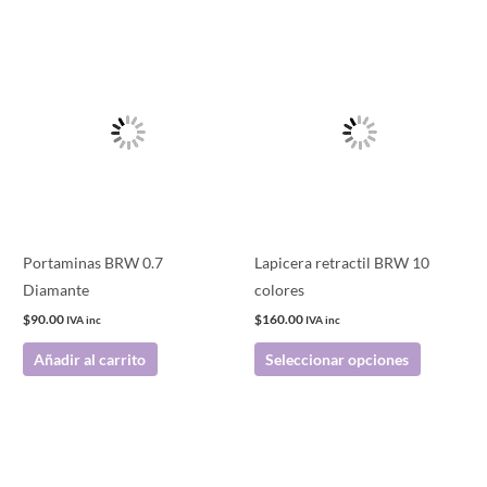
Este
producto
tiene
múltiples
variantes.
Las
opciones
se
pueden
Portaminas BRW 0.7
Lapicera retractil BRW 10
elegir
Diamante
colores
en
$
90.00
$
160.00
IVA inc
IVA inc
la
Añadir al carrito
Seleccionar opciones
página
de
producto
Este
Este
producto
producto