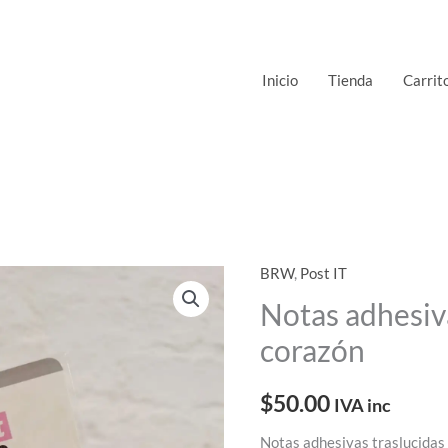
Inicio
Tienda
Carrit
BRW
,
Post IT
Notas
adhesivas
Notas adhesiv
traslucidas
corazón
corazón
cantidad
$
50.00
IVA inc
Notas adhesivas traslucida