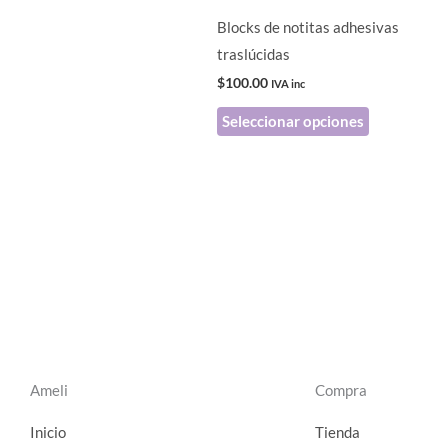
pueden
Blocks de notitas adhesivas
elegir
traslúcidas
en
$
100.00
IVA inc
la
Seleccionar opciones
página
de
producto
Ameli
Compra
Inicio
Tienda