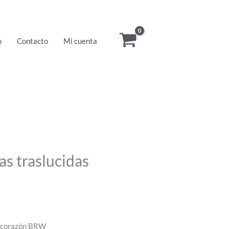
o
Contacto
Mi cuenta
as traslucidas
s corazón BRW