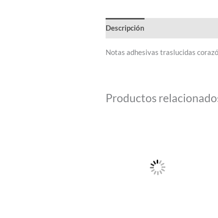
Descripción
Notas adhesivas traslucidas coraz
Productos relacionado
Este
producto
tiene
múltiples
variantes.
Las
opciones
se