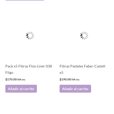
de
de
producto
producto
Pack x5 Fibras Flúo Liner 038
Fibras Pasteles Faber-Castell
Filgo
x5
$
170.00
$
190.00
IVA inc
IVA inc
Añadir al carrito
Añadir al carrito