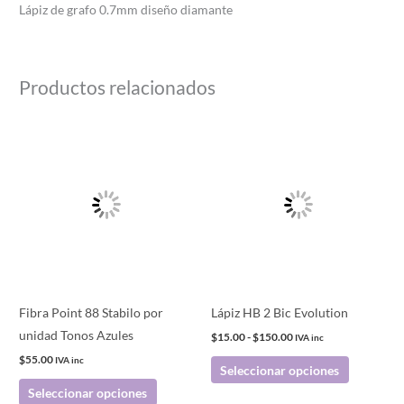
Lápiz de grafo 0.7mm diseño diamante
Productos relacionados
Rango
Este
Este
de
producto
producto
precios:
desde
tiene
tiene
$15.00
múltiples
múltiples
hasta
$150.00
variantes.
variantes.
Las
Las
opciones
opciones
se
se
pueden
pueden
Fibra Point 88 Stabilo por
Lápiz HB 2 Bic Evolution
elegir
elegir
unidad Tonos Azules
$
15.00
-
$
150.00
IVA inc
en
en
$
55.00
IVA inc
Seleccionar opciones
la
la
Seleccionar opciones
página
página