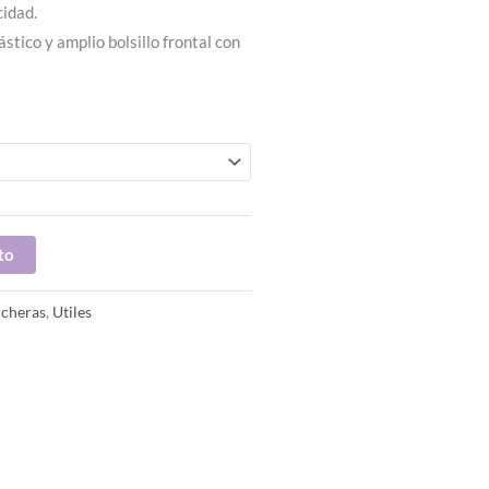
cidad.
ástico y amplio bolsillo frontal con
to
ucheras
,
Utiles