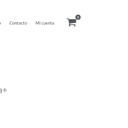
o
Contacto
Mi cuenta
a+