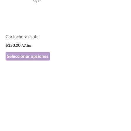
.
variantes.
Las
opciones
se
pueden
Cartucheras soft
elegir
$
150.00
IVA inc
en
Seleccionar opciones
la
página
de
producto