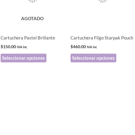
variantes.
variantes
Las
Las
AGOTADO
opciones
opciones
se
se
pueden
pueden
Cartuchera Pastel Brillante
Cartuchera Filgo Starpak Pouch
elegir
elegir
$
150.00
$
460.00
IVA inc
IVA inc
en
en
Seleccionar opciones
Seleccionar opciones
la
la
página
página
de
de
producto
producto