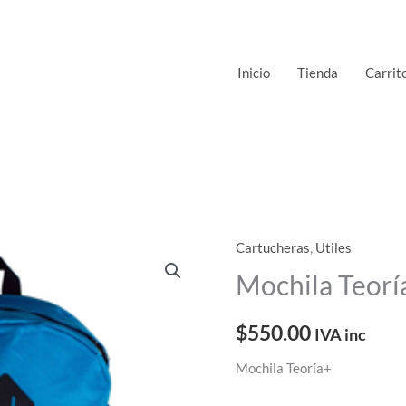
Inicio
Tienda
Carrit
Cartucheras
,
Utiles
Mochila
Teoría+
Mochila Teorí
cantidad
$
550.00
IVA inc
Mochila Teoría+