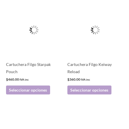
Este
Este
producto
producto
tiene
tiene
múltiples
múltiples
variantes.
variantes.
Las
Las
opciones
opciones
se
se
pueden
pueden
Cartuchera Filgo Starpak
Cartuchera Filgo Keiway
elegir
elegir
Pouch
Reload
en
en
$
460.00
$
360.00
IVA inc
IVA inc
la
la
Seleccionar opciones
Seleccionar opciones
página
página
de
de
producto
producto