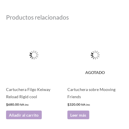
Productos relacionados
AGOTADO
Cartuchera Filgo Keiway
Cartuchera sobre Mooving
Reload Rigid cool
Friends
$
680.00
$
320.00
IVA inc
IVA inc
Añadir al carrito
Leer más