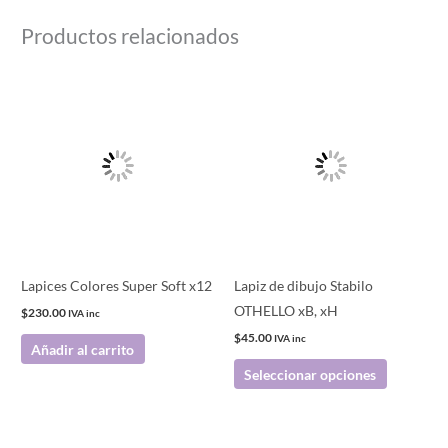
Productos relacionados
Este
producto
tiene
múltiples
variantes.
Las
opciones
se
pueden
Lapices Colores Super Soft x12
Lapiz de dibujo Stabilo
elegir
OTHELLO xB, xH
$
230.00
IVA inc
en
$
45.00
IVA inc
Añadir al carrito
la
Seleccionar opciones
página
de
producto