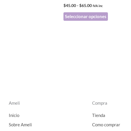
elegir
$
45.00
-
$
65.00
IVA inc
en
Seleccionar opciones
la
página
de
producto
Ameli
Compra
Inicio
Tienda
Sobre Ameli
Como comprar