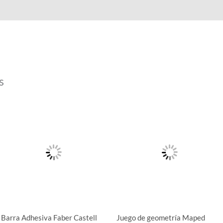
s
Este
producto
tiene
múltiples
variantes
Las
opciones
se
pueden
Barra Adhesiva Faber Castell
Juego de geometría Maped