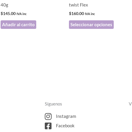
elegir
40g
twist Flex
en
$
145.00
$
160.00
IVA inc
IVA inc
la
Añadir al carrito
Seleccionar opciones
página
de
producto
Síguenos
V
Instagram
Facebook