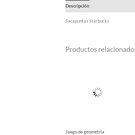
Descripción
Sacapuntas Starbucks
Productos relacionado
Rango
Este
de
producto
precios:
desde
tiene
$45.00
hasta
múltiples
$65.00
variantes.
Las
opciones
se
pueden
Juego de geometría