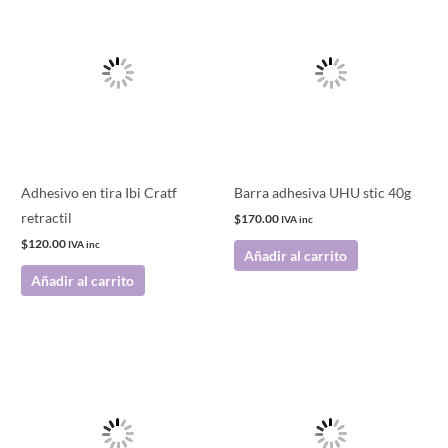
Adhesivo en tira Ibi Cratf
Barra adhesiva UHU stic 40g
retractil
$
170.00
IVA inc
$
120.00
IVA inc
Añadir al carrito
Añadir al carrito