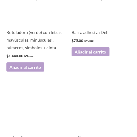
Rotuladora (verde) con letras
Barra adhesiva Deli
mayúsculas, minúsculas ,
$
75.00
IVA inc
números, símbolos + cinta
Añadir al carrito
$
1,440.00
IVA inc
Añadir al carrito