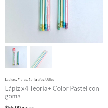
Lapices, Fibras, Bolígrafos
,
Utiles
Lápiz x4 Teoria+ Color Pastel con
goma
$
55.00
IVA inc