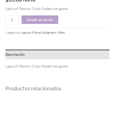
Lápiz x4 Teoria+ Color Pastel con goma
Añadir al carrito
Categorías:
Lapices, Fibras, Bolígrafos
,
Utiles
Descripción
Lápiz x4 Teoria+ Color Pastel con goma
Productos relacionados
Rango
Este
de
producto
precios:
desde
tiene
$15.00