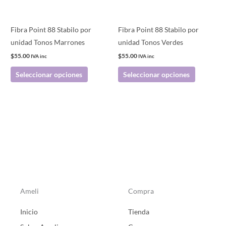
opciones
opciones
se
se
pueden
pueden
Fibra Point 88 Stabilo por
Fibra Point 88 Stabilo por
elegir
elegir
unidad Tonos Marrones
unidad Tonos Verdes
en
en
$
55.00
$
55.00
IVA inc
IVA inc
la
la
Seleccionar opciones
Seleccionar opciones
página
página
de
de
producto
producto
Ameli
Compra
Inicio
Tienda