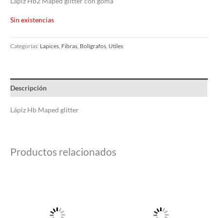
Lápiz Hb2 Maped glitter con goma
Sin existencias
Categorías:
Lapices, Fibras, Bolígrafos
,
Utiles
Descripción
Lápiz Hb Maped glitter
Productos relacionados
Este
producto
tiene
múltiples