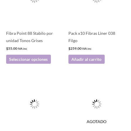
variantes.
Las
opciones
se
pueden
Fibra Point 88 Stabilo por
Pack x10 Fibras Liner 038
elegir
unidad Tonos Grises
Filgo
en
$
55.00
$
259.00
IVA inc
IVA inc
la
Seleccionar opciones
Añadir al carrito
página
de
producto
Este
producto
tiene
múltiples
variantes.
Las
AGOTADO
opciones
se