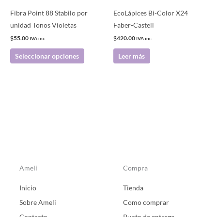
pueden
Fibra Point 88 Stabilo por
EcoLápices Bi-Color X24
elegir
unidad Tonos Violetas
Faber-Castell
en
$
55.00
$
420.00
IVA inc
IVA inc
la
Seleccionar opciones
Leer más
página
de
producto
Ameli
Compra
Inicio
Tienda
Sobre Ameli
Como comprar
Contacto
Punto de entrega