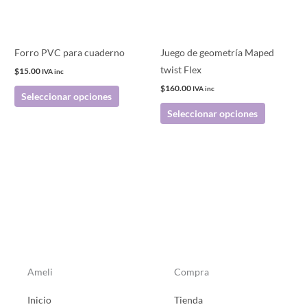
opciones
opciones
se
se
pueden
pueden
Forro PVC para cuaderno
Juego de geometría Maped
elegir
elegir
twist Flex
$
15.00
IVA inc
en
en
$
160.00
IVA inc
Seleccionar opciones
la
la
Seleccionar opciones
página
página
de
de
producto
producto
Ameli
Compra
Inicio
Tienda