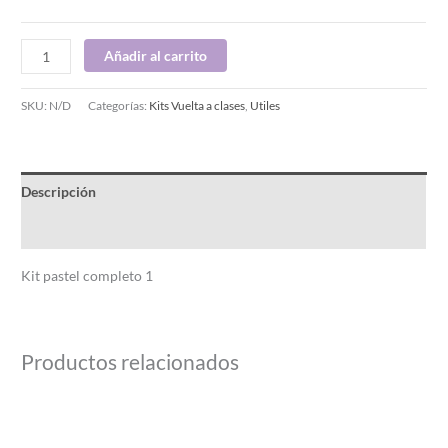
Añadir al carrito
SKU:
N/D
Categorías:
Kits Vuelta a clases
,
Utiles
Descripción
Información adicional
Kit pastel completo 1
Productos relacionados
Rango
Este
de
producto
precios: