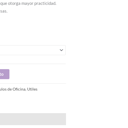
 que otorga mayor practicidad.
isas.
to
ulos de Oficina
,
Utiles