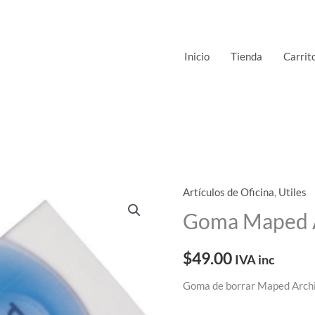
Inicio
Tienda
Carrit
Artículos de Oficina
,
Utiles
Goma
Maped
Goma Maped
ARCHITECTE
cantidad
$
49.00
IVA inc
Goma de borrar Maped Arch