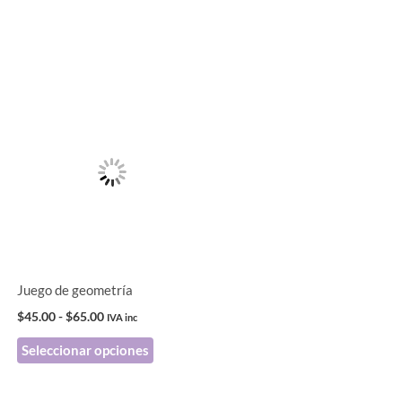
Rango
Este
de
producto
precios:
desde
tiene
$45.00
hasta
múltiples
$65.00
variantes.
Las
opciones
se
pueden
Juego de geometría
elegir
$
45.00
-
$
65.00
IVA inc
en
Seleccionar opciones
la
página