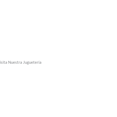
de
producto
isita Nuestra Juguetería