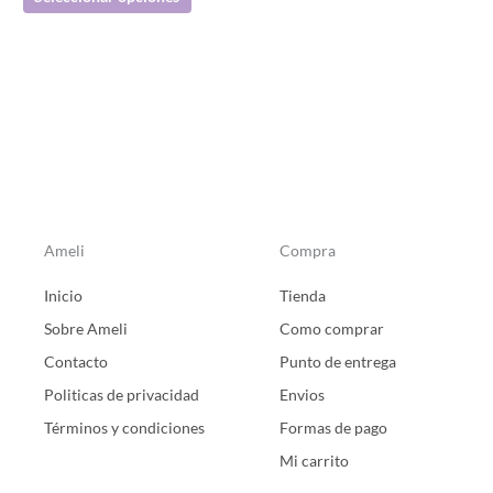
página
de
producto
Ameli
Compra
Inicio
Tienda
Sobre Ameli
Como comprar
Contacto
Punto de entrega
Politicas de privacidad
Envios
Términos y condiciones
Formas de pago
Mi carrito