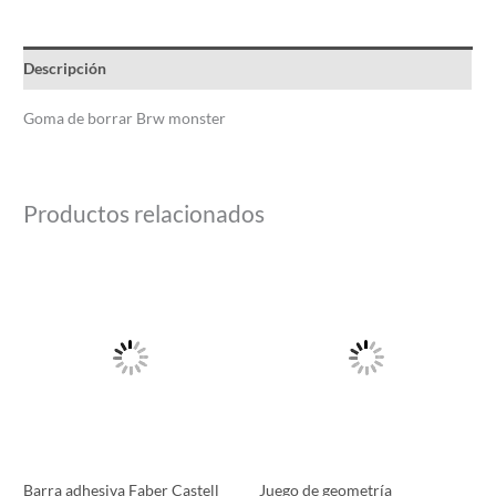
Descripción
Goma de borrar Brw monster
Productos relacionados
Rango
Este
de
producto
precios:
desde
tiene
$45.00
múltiples
hasta
$65.00
variantes.
Las
opciones
se
pueden
Barra adhesiva Faber Castell
Juego de geometría