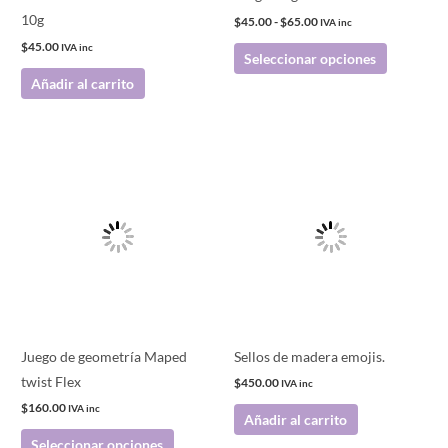
elegir
10g
$
45.00
-
$
65.00
IVA inc
en
$
45.00
IVA inc
Seleccionar opciones
la
Añadir al carrito
página
de
producto
Este
producto
tiene
múltiples
variantes.
Las
opciones
se
pueden
Juego de geometría Maped
Sellos de madera emojis.
elegir
twist Flex
$
450.00
IVA inc
en
$
160.00
IVA inc
Añadir al carrito
la
Seleccionar opciones