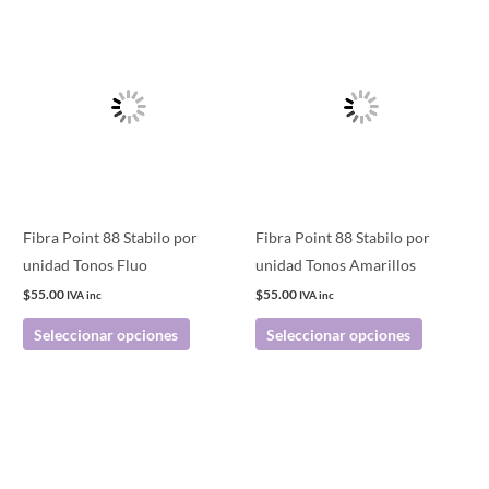
Este
Este
producto
producto
tiene
tiene
múltiples
múltiples
variantes.
variantes.
Las
Las
opciones
opciones
se
se
pueden
pueden
Fibra Point 88 Stabilo por
Fibra Point 88 Stabilo por
elegir
elegir
unidad Tonos Fluo
unidad Tonos Amarillos
en
en
$
55.00
$
55.00
IVA inc
IVA inc
la
la
Seleccionar opciones
Seleccionar opciones
página
página
de
de
producto
producto