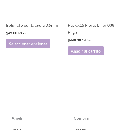
Las
opciones
se
pueden
Bolígrafo punta aguja 0.5mm
Pack x15 Fibras Liner 038
elegir
Filgo
$
45.00
IVA inc
en
$
440.00
IVA inc
Seleccionar opciones
la
Añadir al carrito
página
de
producto
Ameli
Compra
Inicio
Tienda