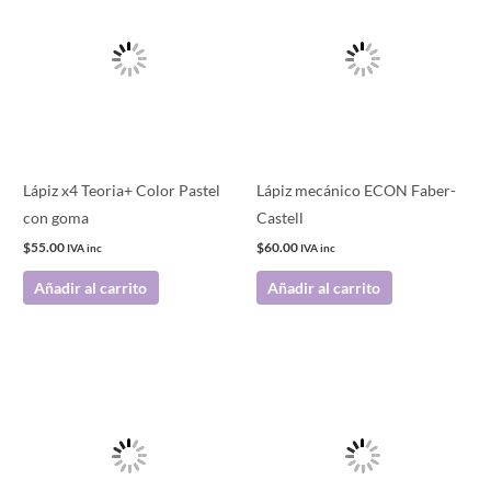
Lápiz x4 Teoria+ Color Pastel
Lápiz mecánico ECON Faber-
con goma
Castell
$
55.00
$
60.00
IVA inc
IVA inc
Añadir al carrito
Añadir al carrito
Este
producto
tiene
múltiples
variantes.