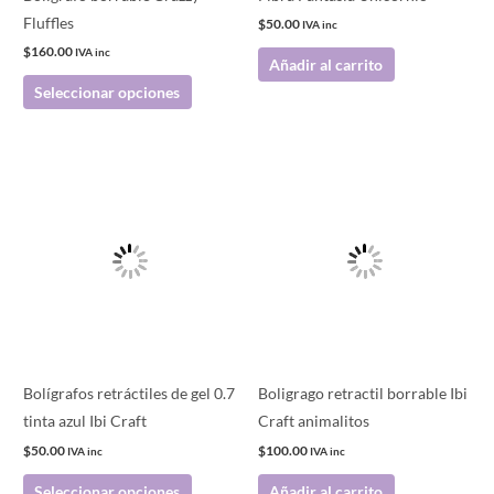
elegir
Fluffles
$
50.00
IVA inc
en
$
160.00
IVA inc
Añadir al carrito
la
Seleccionar opciones
página
de
producto
Este
producto
tiene
múltiples
variantes.
Las
opciones
se
pueden
Bolígrafos retráctiles de gel 0.7
Boligrago retractil borrable Ibi
elegir
tinta azul Ibi Craft
Craft animalitos
en
$
50.00
$
100.00
IVA inc
IVA inc
la
Seleccionar opciones
Añadir al carrito