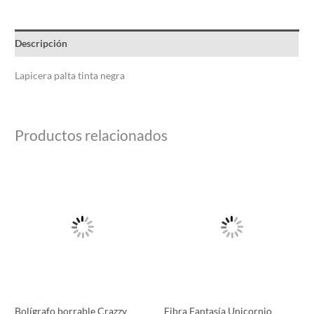
Descripción
Lapicera palta tinta negra
Productos relacionados
Este
producto
tiene
múltiples
variantes.
Las
opciones
se
pueden
Bolígrafo borrable Crazzy
Fibra Fantasía Unicornio