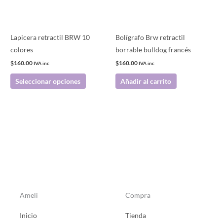
opciones
se
pueden
Lapicera retractil BRW 10
Bolígrafo Brw retractil
elegir
colores
borrable bulldog francés
en
$
160.00
$
160.00
IVA inc
IVA inc
la
Seleccionar opciones
Añadir al carrito
página
de
producto
Ameli
Compra
Inicio
Tienda