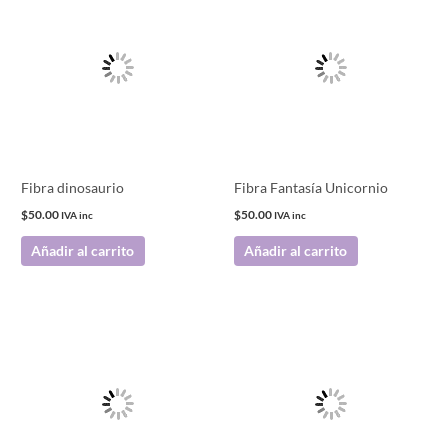
Fibra dinosaurio
Fibra Fantasía Unicornio
$
50.00
$
50.00
IVA inc
IVA inc
Añadir al carrito
Añadir al carrito
Este
producto
tiene
múltiples
variantes.
Las