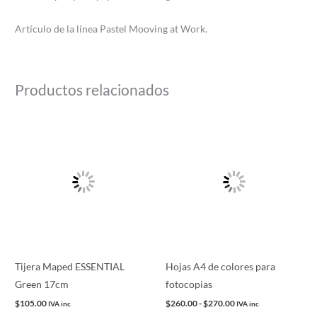
Artículo de la línea Pastel Mooving at Work.
Productos relacionados
Rango
Este
de
producto
precios:
desde
tiene
$260.00
múltiples
hasta
$270.00
variantes.
Las
opciones
se
pueden
Tijera Maped ESSENTIAL
Hojas A4 de colores para
elegir
Green 17cm
fotocopias
en
$
105.00
$
260.00
-
$
270.00
IVA inc
IVA inc
la