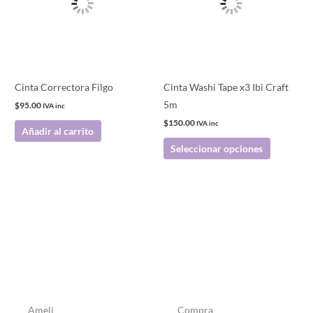
variantes.
Las
opciones
se
pueden
Cinta Correctora Filgo
Cinta Washi Tape x3 Ibi Craft
elegir
5m
$
95.00
IVA inc
en
$
150.00
IVA inc
Añadir al carrito
la
Seleccionar opciones
página
de
producto
Ameli
Compra