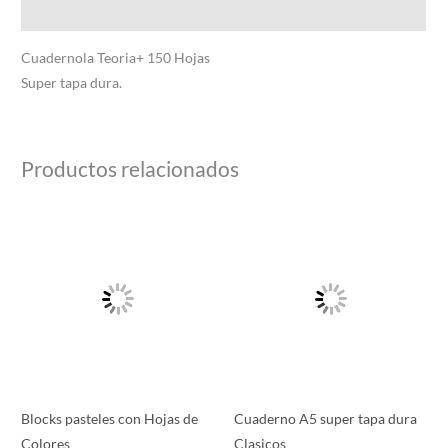
Información adicional
Cuadernola Teoria+ 150 Hojas
Super tapa dura.
Productos relacionados
Rango
Este
de
producto
precios:
desde
tiene
$120.00
múltiples
hasta
$160.00
variantes.
Las
opciones
se
pueden
Blocks pasteles con Hojas de
Cuaderno A5 super tapa dura
elegir
Colores
Clasicos