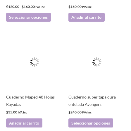
en
$
120.00
-
$
160.00
$
160.00
IVA inc
IVA inc
la
Seleccionar opciones
Añadir al carrito
página
de
producto
Este
producto
tiene
múltiples
variantes.
Las
opciones
se
pueden
Cuaderno Maped 48 Hojas
Cuaderno super tapa dura
elegir
Rayadas
entelada Avengers
en
$
35.00
$
240.00
IVA inc
IVA inc
la
Añadir al carrito
Seleccionar opciones
página