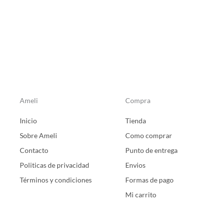
de
producto
Ameli
Compra
Inicio
Tienda
Sobre Ameli
Como comprar
Contacto
Punto de entrega
Politicas de privacidad
Envios
Términos y condiciones
Formas de pago
Mi carrito