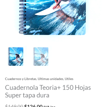
Cuadernos y Libretas
,
Ultimas unidades
,
Utiles
Cuadernola Teoria+ 150 Hojas
Super tapa dura
$
149.00
$
126.00
IVA inc