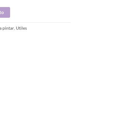
to
a pintar
,
Utiles