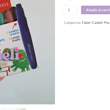
Añadir al carri
Categorías:
Faber-Castell
,
Par