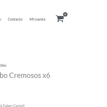
o
Contacto
Mi cuenta
tiles
bo Cremosos x6
6 Faber-Castell