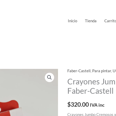
Inicio
Tienda
Carrit
Faber-Castell
,
Para pintar
,
U
Crayones
Jumbo
Crayones Jum
Cremosos
Faber-Castell
x6
Faber-
$
320.00
IVA inc
Castell
cantidad
Crayones Jumbo Cremosos x