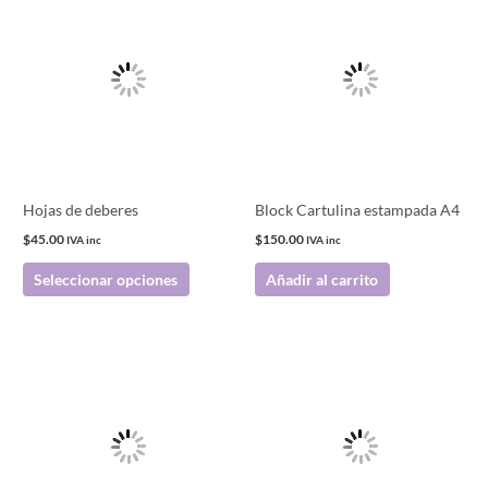
producto
tiene
múltiples
variantes.
Las
opciones
se
pueden
Hojas de deberes
Block Cartulina estampada A4
elegir
$
45.00
$
150.00
IVA inc
IVA inc
en
Seleccionar opciones
Añadir al carrito
la
página
de
producto