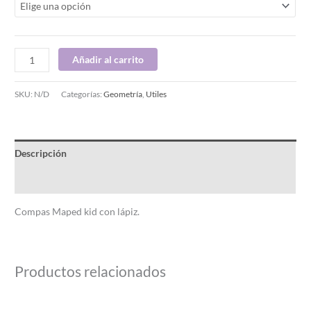
Añadir al carrito
SKU:
N/D
Categorías:
Geometría
,
Utiles
Descripción
Información adicional
Compas Maped kid con lápiz.
Productos relacionados
Este