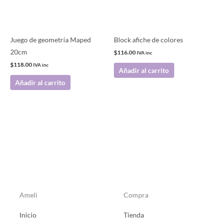
Juego de geometría Maped
Block afiche de colores
20cm
$
116.00
IVA inc
$
118.00
IVA inc
Añadir al carrito
Añadir al carrito
Ameli
Compra
Inicio
Tienda