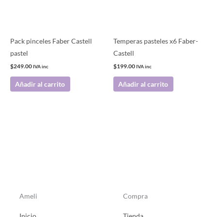
Pack pinceles Faber Castell
Temperas pasteles x6 Faber-
pastel
Castell
$
249.00
$
199.00
IVA inc
IVA inc
Añadir al carrito
Añadir al carrito
Ameli
Compra
Inicio
Tienda