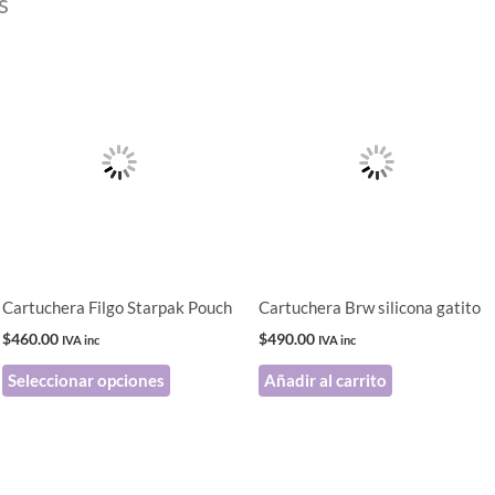
s
Este
producto
tiene
múltiples
variantes.
Las
opciones
se
pueden
Cartuchera Filgo Starpak Pouch
Cartuchera Brw silicona gatito
elegir
$
460.00
$
490.00
IVA inc
IVA inc
en
Seleccionar opciones
Añadir al carrito
la
página
de
producto