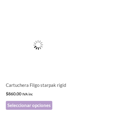
Este
producto
tiene
múltiples
variantes.
Las
opciones
se
pueden
Cartuchera Filgo starpak rigid
elegir
$
860.00
IVA inc
en
Seleccionar opciones
la
página
de
producto