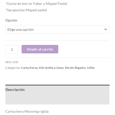
*Goma de borrar Faber y Maped Pastel
*Sacapuntas Maped pastel
Opción
Añadir al carrito
SKU:
N/D
Categorías:
Cartucheras
,
Kits Vuelta a clases
,
Recién llegados
,
Utiles
Descripción
Información adicional
Cartuchera Mooving rigida