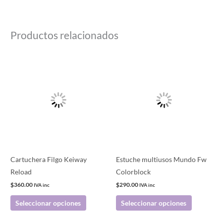
Productos relacionados
Este
Este
producto
producto
tiene
tiene
múltiples
múltiples
variantes.
variantes.
Las
Las
opciones
opciones
se
se
pueden
pueden
Cartuchera Filgo Keiway
Estuche multiusos Mundo Fw
elegir
elegir
Reload
Colorblock
en
en
$
360.00
$
290.00
IVA inc
IVA inc
la
la
Seleccionar opciones
Seleccionar opciones
página
página
de
de