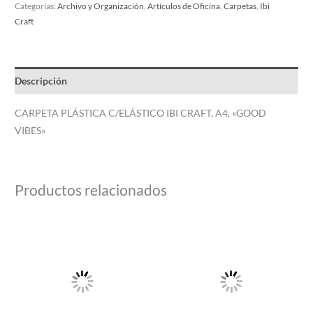
Categorías:
Archivo y Organización
,
Artículos de Oficina
,
Carpetas
,
Ibi
Craft
Descripción
CARPETA PLÁSTICA C/ELÁSTICO IBI CRAFT, A4, «GOOD
VIBES»
Productos relacionados
Este
producto
tiene
múltiples
variantes.
Las