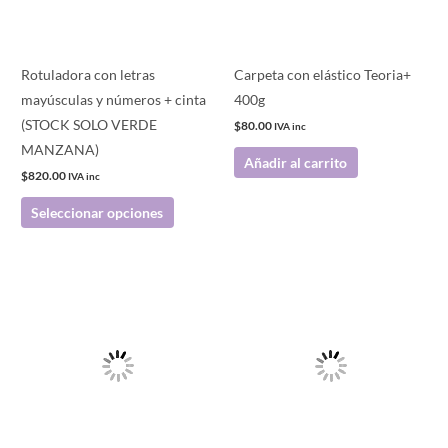
opciones
se
pueden
Rotuladora con letras
Carpeta con elástico Teoria+
elegir
mayúsculas y números + cinta
400g
en
(STOCK SOLO VERDE
$
80.00
IVA inc
la
MANZANA)
Añadir al carrito
página
$
820.00
IVA inc
de
Seleccionar opciones
producto
Este
producto
tiene
múltiples
variantes.
Las
opciones