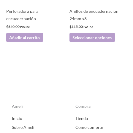
se
pueden
Perforadora para
Anillos de encuadernación
elegir
encuadernación
24mm x8
en
$
640.00
$
115.00
IVA inc
IVA inc
la
Añadir al carrito
Seleccionar opciones
página
de
producto
Ameli
Compra
Inicio
Tienda
Sobre Ameli
Como comprar