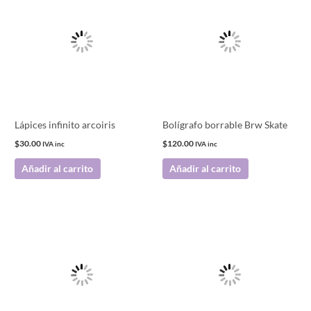
Lápices infinito arcoiris
Bolígrafo borrable Brw Skate
$
30.00
$
120.00
IVA inc
IVA inc
Añadir al carrito
Añadir al carrito