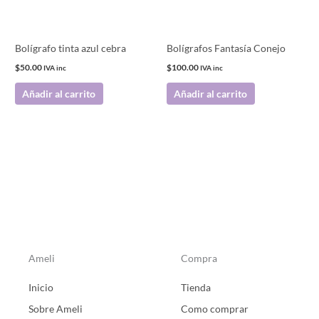
Bolígrafo tinta azul cebra
Bolígrafos Fantasía Conejo
$
50.00
$
100.00
IVA inc
IVA inc
Añadir al carrito
Añadir al carrito
Ameli
Compra
Inicio
Tienda
Sobre Ameli
Como comprar