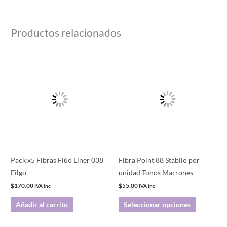
Productos relacionados
Este
producto
tiene
múltiples
variantes.
Las
opciones
se
pueden
Pack x5 Fibras Flúo Liner 038
Fibra Point 88 Stabilo por
elegir
Filgo
unidad Tonos Marrones
en
$
170.00
$
55.00
IVA inc
IVA inc
la
Añadir al carrito
Seleccionar opciones
página
de