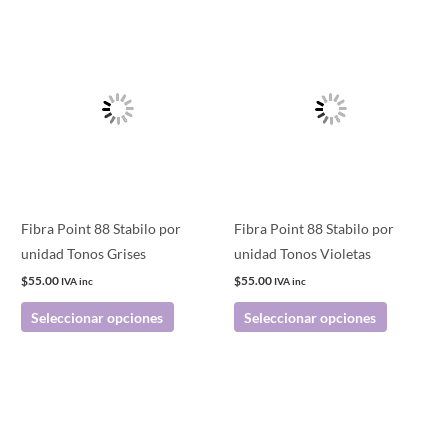
producto
Este
Este
producto
producto
tiene
tiene
múltiples
múltiples
variantes.
variantes.
Las
Las
opciones
opciones
se
se
pueden
pueden
Fibra Point 88 Stabilo por
Fibra Point 88 Stabilo por
elegir
elegir
unidad Tonos Grises
unidad Tonos Violetas
en
en
$
55.00
$
55.00
IVA inc
IVA inc
la
la
Seleccionar opciones
Seleccionar opciones
página
página
de
de
producto
producto