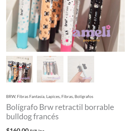
BRW
,
Fibras Fantasía
,
Lapices, Fibras, Bolígrafos
Bolígrafo Brw retractil borrable
bulldog francés
$
160.00
IVA inc