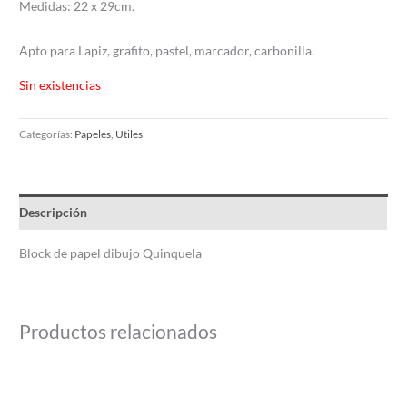
Medidas: 22 x 29cm.
Apto para Lapiz, grafito, pastel, marcador, carbonilla.
Sin existencias
Categorías:
Papeles
,
Utiles
Descripción
Block de papel dibujo Quinquela
Productos relacionados
Este
producto