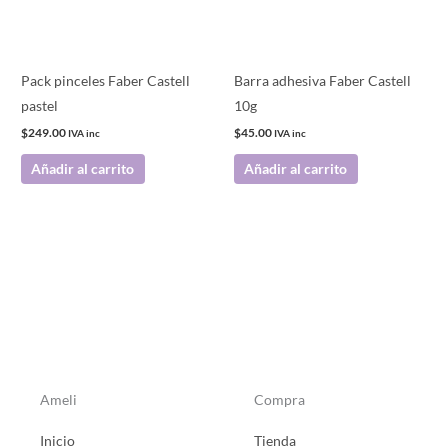
Pack pinceles Faber Castell
Barra adhesiva Faber Castell
pastel
10g
$
249.00
$
45.00
IVA inc
IVA inc
Añadir al carrito
Añadir al carrito
Ameli
Compra
Inicio
Tienda