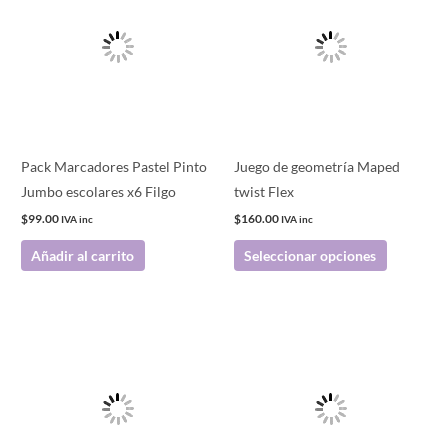
tiene
múltiples
variantes.
Las
opciones
se
pueden
Pack Marcadores Pastel Pinto
Juego de geometría Maped
elegir
Jumbo escolares x6 Filgo
twist Flex
en
$
99.00
$
160.00
IVA inc
IVA inc
la
Añadir al carrito
Seleccionar opciones
página
de
producto