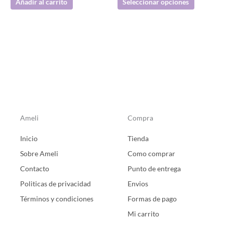
Añadir al carrito
Seleccionar opciones
la
página
de
producto
Ameli
Compra
Inicio
Tienda
Sobre Ameli
Como comprar
Contacto
Punto de entrega
Politicas de privacidad
Envios
Términos y condiciones
Formas de pago
Mi carrito