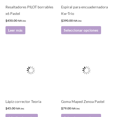
pueden
Resaltadores PILOT borrables
Espiral para encuadernadora
elegir
x6 Pastel
Kw-Trio
en
$
450.00
$
390.00
IVA inc
IVA inc
la
Leer más
Seleccionar opciones
página
de
producto
Este
producto
tiene
múltiples
variantes.
Las
opciones
se
pueden
Lápiz corrector Teoria
Goma Maped Zenoa Pastel
elegir
$
45.00
$
79.00
IVA inc
IVA inc
en