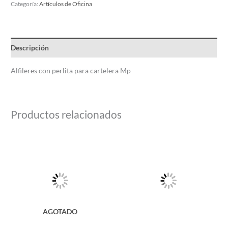
Categoría:
Artículos de Oficina
Descripción
Alfileres con perlita para cartelera Mp
Productos relacionados
Este
producto
tiene
múltiples
variantes.
Las
AGOTADO
opciones
se