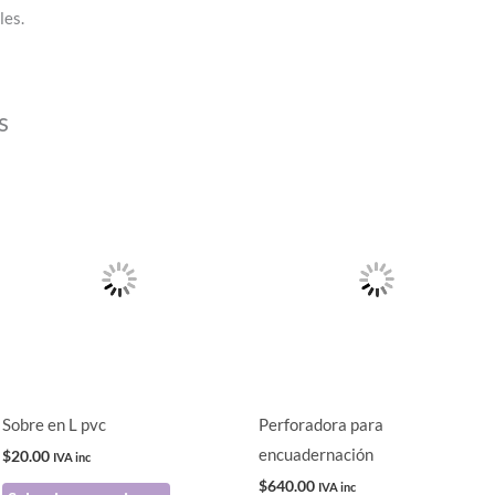
les.
s
Este
producto
tiene
múltiples
variantes.
Las
opciones
se
pueden
Sobre en L pvc
Perforadora para
elegir
encuadernación
$
20.00
IVA inc
en
$
640.00
IVA inc