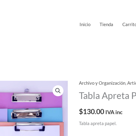
Inicio
Tienda
Carrit
Archivo y Organización
,
Artí
Tabla
Apreta
Tabla Apreta P
Papel
Pastel
$
130.00
IVA inc
cantidad
Tabla apreta papel.