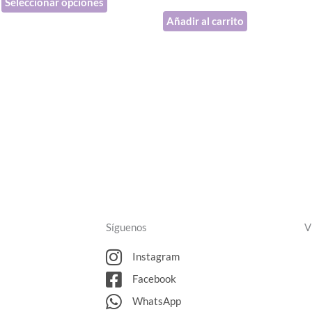
Seleccionar opciones
la
Añadir al carrito
página
de
producto
Síguenos
V
Instagram
Facebook
WhatsApp