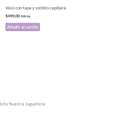
Vaso con tapa y sorbito capibara
$
490.00
IVA inc
Añadir al carrito
isita Nuestra Juguetería