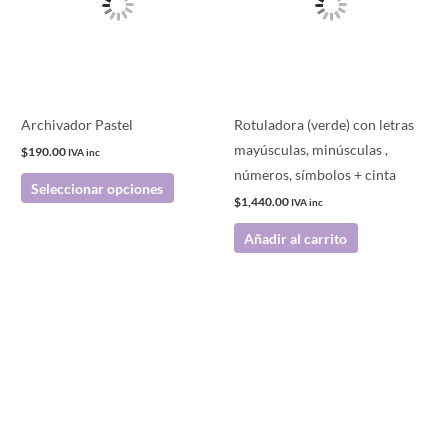
variantes.
Las
opciones
se
pueden
Archivador Pastel
Rotuladora (verde) con letras
elegir
mayúsculas, minúsculas ,
$
190.00
IVA inc
en
números, símbolos + cinta
Seleccionar opciones
la
$
1,440.00
IVA inc
página
Añadir al carrito
de
producto