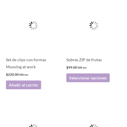
Este
producto
tiene
múltiples
variantes.
Las
opciones
se
pueden
Set de clips con formas
Sobres ZIP de frutas
elegir
Mooving at work
$
99.00
IVA inc
en
$
220.00
IVA inc
Seleccionar opciones
la
Añadir al carrito
página
de
producto
Este
producto
tiene
múltiples