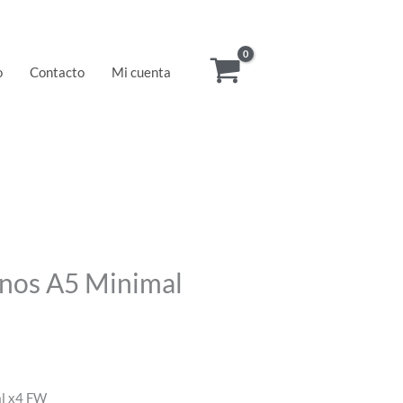
o
Contacto
Mi cuenta
rnos A5 Minimal
al x4 FW