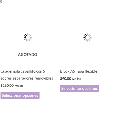
s
Este
Este
producto
producto
tiene
tiene
múltiples
múltiples
variantes.
variantes
Las
Las
AGOTADO
opciones
opciones
se
se
pueden
pueden
Cuadernola caballito con 5
Block A5 Tapa flexible
elegir
elegir
sobres separadores removibles
$
90.00
IVA inc
en
en
$
260.00
IVA inc
Seleccionar opciones
la
la
Seleccionar opciones
página
página
de
de
producto
producto