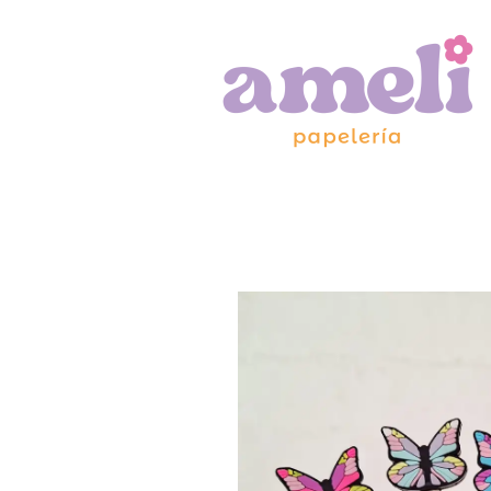
Ir
al
contenido