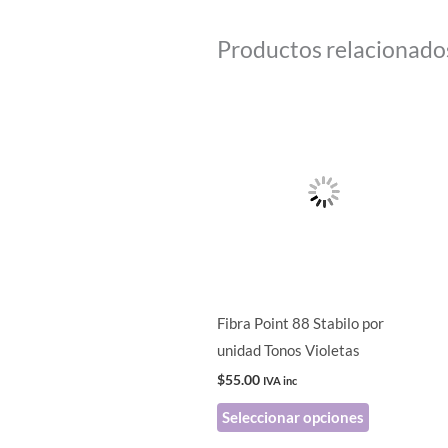
Productos relacionado
Este
producto
tiene
múltiples
variantes.
Las
opciones
se
pueden
Fibra Point 88 Stabilo por
elegir
unidad Tonos Violetas
en
$
55.00
IVA inc
la
Seleccionar opciones
página