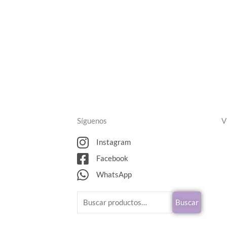
de
de
producto
producto
Síguenos
V
Instagram
Facebook
WhatsApp
Buscar
Buscar
por: