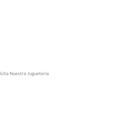
de
producto
isita Nuestra Juguetería