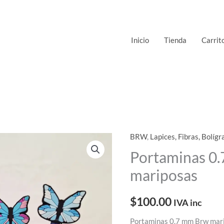
Inicio
Tienda
Carrit
BRW
,
Lapices, Fibras, Bolígr
Portaminas
0.7
Portaminas 0
mm
mariposas
Brw
mariposas
$
100.00
IVA inc
cantidad
Portaminas 0.7 mm Brw mar