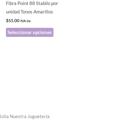
pueden
Fibra Point 88 Stabilo por
elegir
unidad Tonos Amarillos
en
$
55.00
IVA inc
la
Seleccionar opciones
página
de
producto
isita Nuestra Juguetería