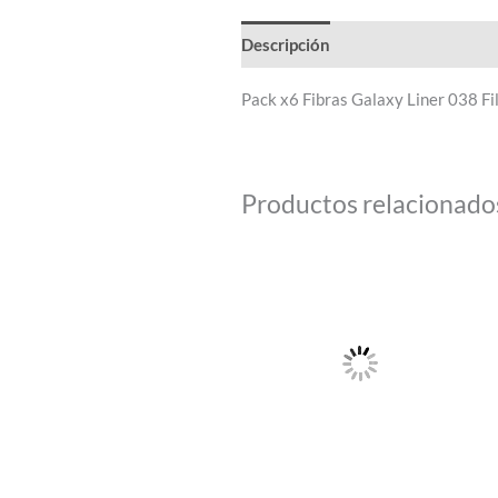
Descripción
Pack x6 Fibras Galaxy Liner 038 Fi
Productos relacionado
Este
producto
tiene
múltiples
variantes.
Las
opciones
se