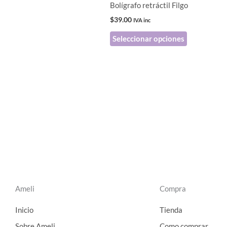
pueden
Bolígrafo retráctil Filgo
elegir
$
39.00
IVA inc
en
Seleccionar opciones
la
página
de
producto
Ameli
Compra
Inicio
Tienda
Sobre Ameli
Como comprar