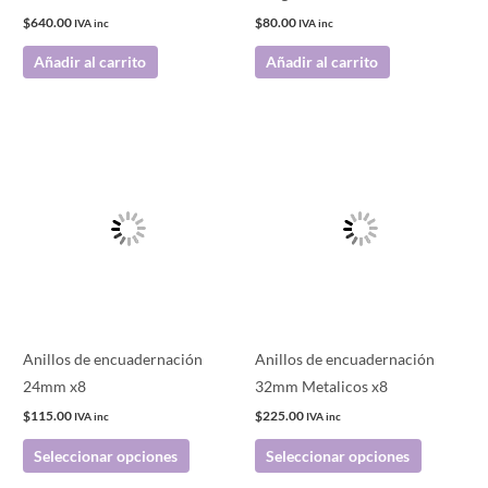
$
640.00
$
80.00
IVA inc
IVA inc
Añadir al carrito
Añadir al carrito
Este
Este
producto
producto
tiene
tiene
múltiples
múltiples
variantes.
variantes.
Las
Las
opciones
opciones
se
se
pueden
pueden
Anillos de encuadernación
Anillos de encuadernación
elegir
elegir
24mm x8
32mm Metalicos x8
en
en
$
115.00
$
225.00
IVA inc
IVA inc
la
la
Seleccionar opciones
Seleccionar opciones
página
página