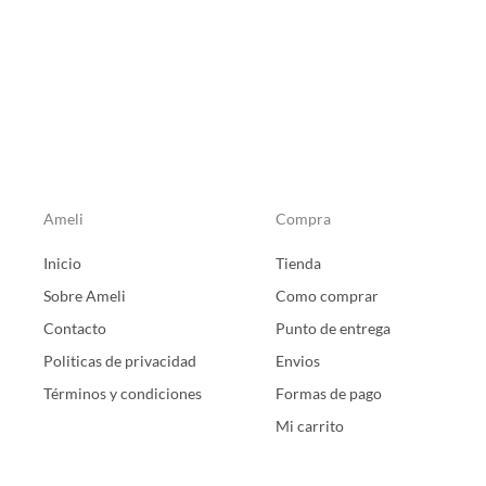
de
de
producto
producto
Ameli
Compra
Inicio
Tienda
Sobre Ameli
Como comprar
Contacto
Punto de entrega
Politicas de privacidad
Envios
Términos y condiciones
Formas de pago
Mi carrito