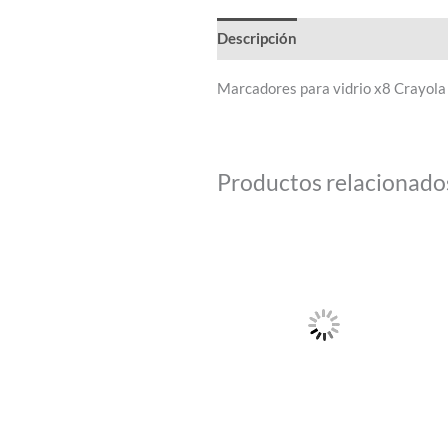
Descripción
Marcadores para vidrio x8 Crayola
Productos relacionado
Este
producto
tiene
múltiples
variantes.
Las
opciones
se
pueden