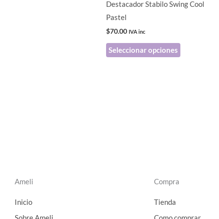
Destacador Stabilo Swing Cool
elegir
Pastel
en
$
70.00
IVA inc
la
Seleccionar opciones
página
de
producto
Ameli
Compra
Inicio
Tienda
Sobre Ameli
Como comprar