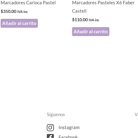
Marcadores Carioca Pastel
Marcadores Pasteles X6 Faber
Castell
$
350.00
IVA inc
$
110.00
IVA inc
Añadir al carrito
Añadir al carrito
Síguenos
V
Instagram
Facebook