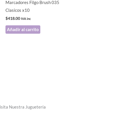
Marcadores Filgo Brush 035
Clasicos x10
$
418.00
IVA inc
Añadir al carrito
isita Nuestra Juguetería