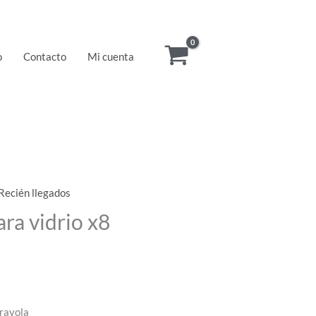
o
Contacto
Mi cuenta
Recién llegados
ra vidrio x8
rayola