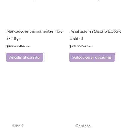
Las
opciones
se
pueden
Marcadores permanentes Flúo
Resaltadores Stabilo BOSS x
elegir
x5 Filgo
Unidad
en
$
280.00
$
76.00
IVA inc
IVA inc
la
Añadir al carrito
Seleccionar opciones
página
de
producto
Ameli
Compra