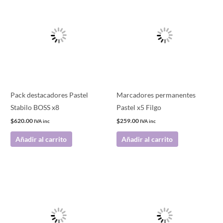
Pack destacadores Pastel
Marcadores permanentes
Stabilo BOSS x8
Pastel x5 Filgo
$
620.00
$
259.00
IVA inc
IVA inc
Añadir al carrito
Añadir al carrito
Este
producto
tiene
múltiples
variantes.