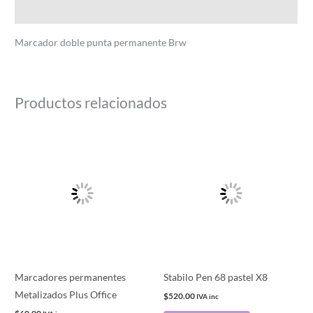
Información adicional
Marcador doble punta permanente Brw
Productos relacionados
Este
producto
tiene
múltiples
variantes.
Las
opciones
se
pueden
Marcadores permanentes
Stabilo Pen 68 pastel X8
elegir
Metalizados Plus Office
$
520.00
IVA inc
en