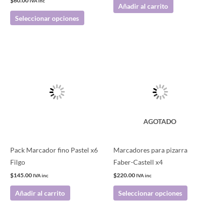
$
60.00
IVA inc
Añadir al carrito
la
Seleccionar opciones
página
de
producto
Este
producto
tiene
múltiples
variantes.
Las
AGOTADO
opciones
se
pueden
Pack Marcador fino Pastel x6
Marcadores para pizarra
elegir
Filgo
Faber-Castell x4
en
$
145.00
$
220.00
IVA inc
IVA inc
la
Añadir al carrito
Seleccionar opciones
página
de