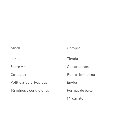
producto
Ameli
Compra
Inicio
Tienda
Sobre Ameli
Como comprar
Contacto
Punto de entrega
Politicas de privacidad
Envios
Términos y condiciones
Formas de pago
Mi carrito