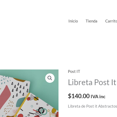
Inicio
Tienda
Carrit
Post IT
Libreta
Post
Libreta Post I
It
Abstractos
$
140.00
IVA inc
cantidad
Libreta de Post it Abstracto