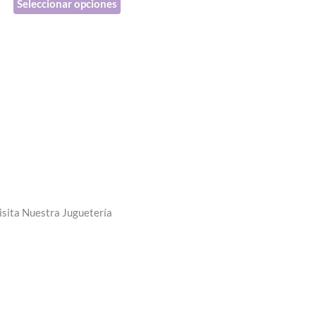
Seleccionar opciones
página
de
producto
isita Nuestra Juguetería