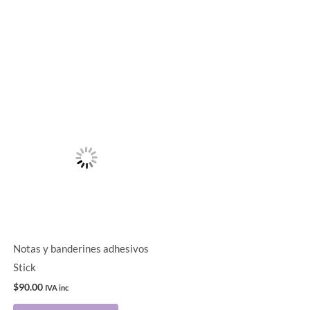
Este
producto
tiene
múltiples
variantes.
Las
opciones
se
pueden
Notas y banderines adhesivos
elegir
Stick
en
$
90.00
IVA inc
la