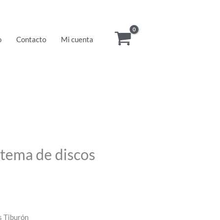
o
Contacto
Mi cuenta
stema de discos
s Tiburón