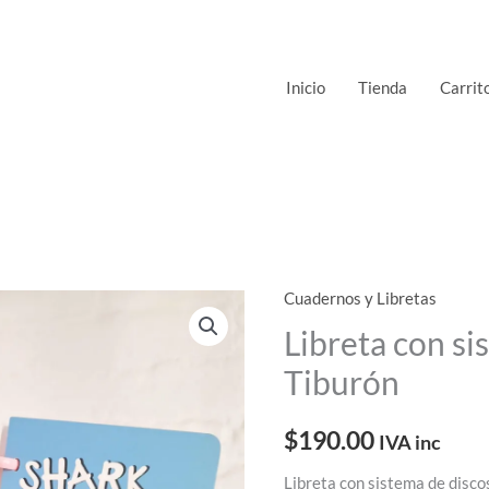
Inicio
Tienda
Carrit
Cuadernos y Libretas
Libreta
con
Libreta con si
sistema
Tiburón
de
discos
$
190.00
IVA inc
Tiburón
cantidad
Libreta con sistema de disco