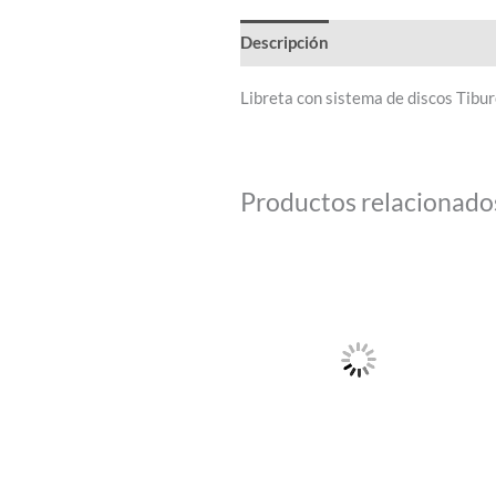
Descripción
Libreta con sistema de discos Tibu
Productos relacionado
Este
producto
tiene
múltiples
variantes.
Las
opciones
se
pueden