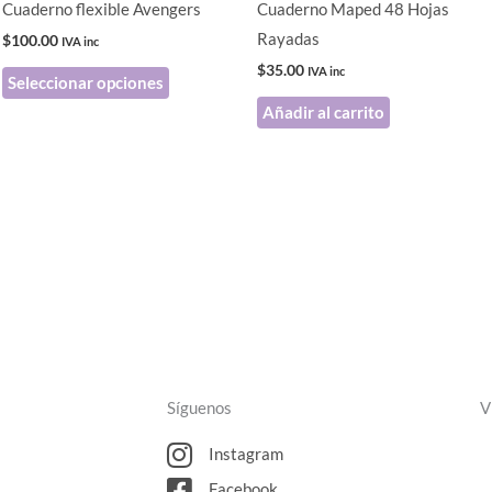
Cuaderno flexible Avengers
Cuaderno Maped 48 Hojas
elegir
Rayadas
$
100.00
IVA inc
en
$
35.00
IVA inc
Seleccionar opciones
la
Añadir al carrito
página
de
producto
Síguenos
V
Instagram
Facebook