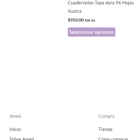
Cuadernolas Tapa dura 96 Hojas
elegir
Ilustra
en
$
950.00
IVA inc
la
Seleccionar opciones
página
de
producto
Ameli
Compra
Inicio
Tienda
Sobre Ameli
Como comprar