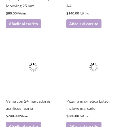
Mooving 25 mm
A4
$
80.00
$
140.00
IVA inc
IVA inc
Añadir al carrito
Añadir al carrito
Valija con 24 marcadores
Pizarra magnética Lotso ,
acrílicos Teoría
incluye marcador
$
740.00
$
380.00
IVA inc
IVA inc
Añadir al carrito
Añadir al carrito