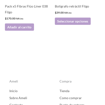
pueden
Pack x5 Fibras Flúo Liner 038
Bolígrafo retráctil Filgo
elegir
Filgo
$
39.00
IVA inc
en
$
170.00
IVA inc
Seleccionar opciones
la
Añadir al carrito
página
de
producto
Ameli
Compra
Inicio
Tienda
Sobre Ameli
Como comprar
Contacto
Punto de entrega