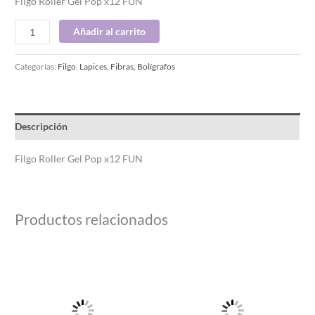
Filgo Roller Gel Pop x12 FUN
Añadir al carrito
Categorías:
Filgo
,
Lapices, Fibras, Bolígrafos
Descripción
Filgo Roller Gel Pop x12 FUN
Productos relacionados
Este
Este
producto
producto
tiene
tiene
múltiples
múltiples