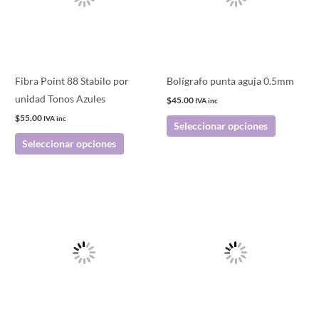
variantes.
variantes.
Las
Las
opciones
opciones
se
se
pueden
pueden
Fibra Point 88 Stabilo por
Bolígrafo punta aguja 0.5mm
elegir
elegir
unidad Tonos Azules
$
45.00
IVA inc
en
en
$
55.00
IVA inc
Seleccionar opciones
la
la
Seleccionar opciones
página
página
de
de
producto
producto
Este
producto
tiene
múltiples
variantes.
Las
opciones
se