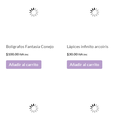
Bolígrafos Fantasía Conejo
Lápices infinito arcoiris
$
100.00
$
30.00
IVA inc
IVA inc
Añadir al carrito
Añadir al carrito
Este
producto
tiene
múltiples
variantes.
Las
opciones