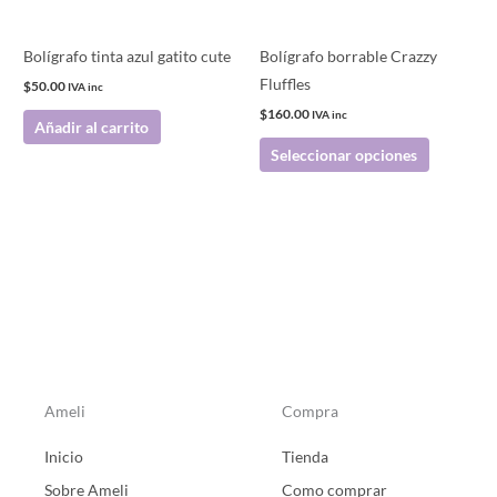
se
pueden
Bolígrafo tinta azul gatito cute
Bolígrafo borrable Crazzy
elegir
Fluffles
$
50.00
IVA inc
en
$
160.00
IVA inc
Añadir al carrito
la
Seleccionar opciones
página
de
producto
Ameli
Compra
Inicio
Tienda
Sobre Ameli
Como comprar