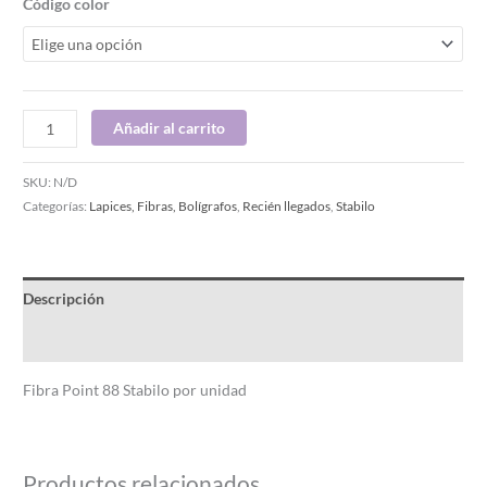
Código color
Añadir al carrito
SKU:
N/D
Categorías:
Lapices, Fibras, Bolígrafos
,
Recién llegados
,
Stabilo
Descripción
Información adicional
Fibra Point 88 Stabilo por unidad
Productos relacionados