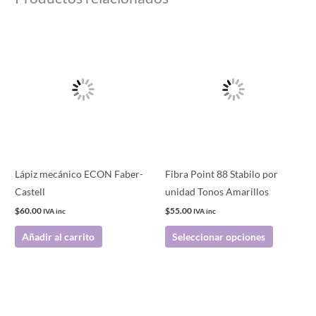
Este
producto
tiene
múltiples
variantes.
Las
opciones
se
pueden
Lápiz mecánico ECON Faber-
Fibra Point 88 Stabilo por
elegir
Castell
unidad Tonos Amarillos
en
$
60.00
$
55.00
IVA inc
IVA inc
la
Añadir al carrito
Seleccionar opciones
página
de
producto
Este
producto