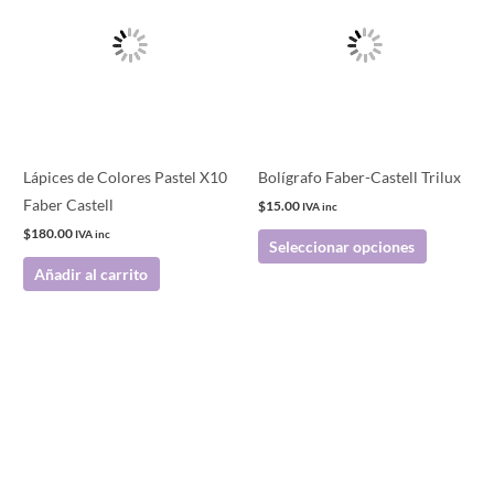
tiene
múltiples
variantes.
Las
opciones
se
pueden
Lápices de Colores Pastel X10
Bolígrafo Faber-Castell Trilux
elegir
Faber Castell
$
15.00
IVA inc
en
$
180.00
IVA inc
Seleccionar opciones
la
Añadir al carrito
página
de
producto